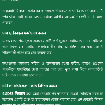
থাকতে পারে।
ওয়েবসাইটে প্রবেশ করার পর হোমপেজে “নিবন্ধন” বা “সাইন আপ” অপশনটি
স্পষ্টভাবে দেখা যাবে। সেখান থেকে আপনি সহজেই পরবর্তী ধাপে যেতে
পারবেন।
ধাপ ২: নিবন্ধন ফর্ম পূরণ করুন
নিবন্ধন অপশনে ক্লিক করলে একটি ফর্ম খুলবে যেখানে আপনার মৌলিক
তথ্য দিতে হবে। এখানে ব্যবহারকারীর নাম, মোবাইল নম্বর এবং একটি
শক্তিশালী পাসওয়ার্ড সেট করতে হবে।
তথ্যগুলো অবশ্যই সঠিক ও হালনাগাদ হওয়া উচিত, কারণ এগুলো
পরবর্তীতে যাচাইয়ের জন্য ব্যবহার করা হবে। ভুল তথ্য দিলে অ্যাকাউন্ট
সক্রিয়করণে সমস্যা হতে পারে।
ধাপ ৩: যাচাইকরণ কোড নিশ্চিত করুন
BGD55 নিবন্ধন
ফর্ম জমা দেওয়ার পর আপনার দেওয়া মোবাইল নম্বর বা
ইমেইলে একটি OTP বা যাচাইকরণ কোড পাঠানো হবে। এই কোডটি নির্দিষ্ট