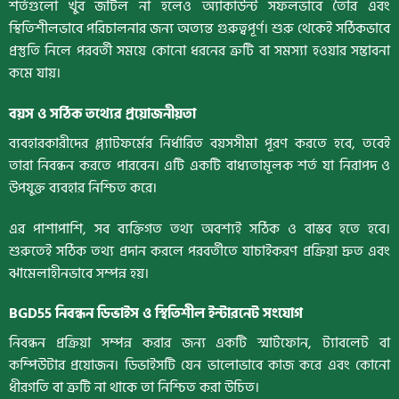
শর্তগুলো খুব জটিল না হলেও অ্যাকাউন্ট সফলভাবে তৈরি এবং
স্থিতিশীলভাবে পরিচালনার জন্য অত্যন্ত গুরুত্বপূর্ণ। শুরু থেকেই সঠিকভাবে
প্রস্তুতি নিলে পরবর্তী সময়ে কোনো ধরনের ত্রুটি বা সমস্যা হওয়ার সম্ভাবনা
কমে যায়।
বয়স ও সঠিক তথ্যের প্রয়োজনীয়তা
ব্যবহারকারীদের প্ল্যাটফর্মের নির্ধারিত বয়সসীমা পূরণ করতে হবে, তবেই
তারা নিবন্ধন করতে পারবেন। এটি একটি বাধ্যতামূলক শর্ত যা নিরাপদ ও
উপযুক্ত ব্যবহার নিশ্চিত করে।
এর পাশাপাশি, সব ব্যক্তিগত তথ্য অবশ্যই সঠিক ও বাস্তব হতে হবে।
শুরুতেই সঠিক তথ্য প্রদান করলে পরবর্তীতে যাচাইকরণ প্রক্রিয়া দ্রুত এবং
ঝামেলাহীনভাবে সম্পন্ন হয়।
BGD55 নিবন্ধন ডিভাইস ও স্থিতিশীল ইন্টারনেট সংযোগ
নিবন্ধন প্রক্রিয়া সম্পন্ন করার জন্য একটি স্মার্টফোন, ট্যাবলেট বা
কম্পিউটার প্রয়োজন। ডিভাইসটি যেন ভালোভাবে কাজ করে এবং কোনো
ধীরগতি বা ত্রুটি না থাকে তা নিশ্চিত করা উচিত।