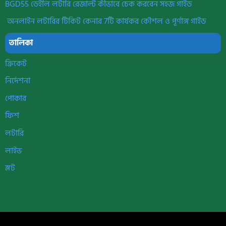
BGD55 ডেইলি লটারি রেজাল্ট কীভাবে চেক করবেন সহজ গাইড
অনলাইন লটারির টিকিট কেনার 7টি কার্যকর কৌশল ও পূর্ণাঙ্গ গাইড
তালিকা
ক্রিকেট
নির্দেশনা
পোকার
ফিশ
লটারি
লাইভ
স্লট