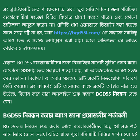
এই প্ল্যাটফর্মটি দ্রুত পারফরম্যান্স এবং স্মুথ নেভিগেশনের জন্য পরিচিত।
ব্যবহারকারীরা সহজেই বিভিন্ন ফিচারে প্রবেশ করতে পারেন এবং কোনো
জটিলতা অনুভব করেন না। প্রতিটি ধাপ এমনভাবে ডিজাইন করা হয়েছে
যাতে সময় নষ্ট না হয়, আর
https://bgd55i.com/
এর সাহায্যে সবকিছু
আরও দ্রুত ও সহজে অ্যাক্সেস করা যায়। ফলে অভিজ্ঞতা হয় আরও
কার্যকর ও স্বাচ্ছন্দ্যময়।
এছাড়া, BGD55 ব্যবহারকারীদের জন্য নিরবচ্ছিন্ন সাপোর্ট সুবিধা প্রদান করে।
যেকোনো সমস্যায় দ্রুত সহায়তা পাওয়া যায়, যা অভিজ্ঞতাকে আরও সহজ
করে তোলে। নিরাপত্তা ও সেবার সমন্বয়ে এটি একটি নির্ভরযোগ্য পরিবেশ
তৈরি করেছে। এই কারণেই এটি অনেকের কাছে একটি আস্থার নাম হয়ে
উঠেছে, বিশেষ করে যারা অনলাইনে শুরু করতে
BGD55 নিবন্ধন
বেছে
নেন।
BGD55 নিবন্ধন করার আগে জানা প্রয়োজনীয় শর্তাবলী
BGD55-এ নিবন্ধন শুরু করার আগে ব্যবহারকারীদের কিছু মৌলিক শর্ত
ভালোভাবে জেনে নেওয়া উচিত যাতে পুরো প্রক্রিয়াটি নির্বিঘ্নে সম্পন্ন হয়। এই