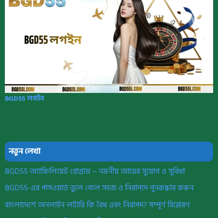
BGD55 লগইন
নতুন লেখা
BGD55 অ্যাফিলিয়েট প্রোগ্রাম – নমনীয় আয়ের সুযোগ ও সুবিধা
BGD55-এর পাসওয়ার্ড ভুলে গেলে সহজ ও নিরাপদে পুনরুদ্ধার করুন
বাংলাদেশে অনলাইন লটারি কি বৈধ এবং নিরাপদ? সম্পূর্ণ বিশ্লেষণ