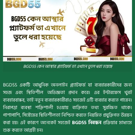
BGD55 কেন আস্থার প্ল্যাটফর্ম তা এখানে তুলে ধরা হয়েছে
BGD55 একটি আধুনিক অনলাইন প্ল্যাটফর্ম যা ব্যবহারকারীদের জন্য
সহজ এবং স্থিতিশীল অভিজ্ঞতা প্রদান করে। এর ইন্টারফেস খুবই
ব্যবহারবান্ধব, তাই নতুন ব্যবহারকারীরাও সহজেই এটি ব্যবহার করতে পারেন।
নিরাপত্তা ব্যবস্থা শক্তিশালী হওয়ায় ব্যক্তিগত তথ্য সুরক্ষিত থাকে।
পাশাপাশি, সিস্টেমের স্থিতিশীলতা নিশ্চিত করতে নিয়মিত প্রযুক্তিগত উন্নয়ন
করা হয়। এই কারণে অনেকেই সহজেই
BGD55 নিবন্ধন
প্রক্রিয়ার মাধ্যমে
শুরু করতে আগ্রহী হন।