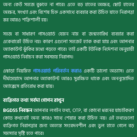
অন্য কেউ সহজে বুঝতে না পারে। এতে বড় হাতের অক্ষর, ছোট হাতের
অক্ষর, সংখ্যা এবং বিশেষ চিহ্ন একসাথে ব্যবহার করা উচিত যাতে নিরাপত্তা
স্তর আরও শক্তিশালী হয়।
সহজ বা সাধারণ পাসওয়ার্ড যেমন নাম বা জন্মতারিখ ব্যবহার করা
একেবারেই উচিত নয়। কারণ এগুলো সহজেই হ্যাক করা যায় এবং আপনার
অ্যাকাউন্ট ঝুঁকির মধ্যে পড়তে পারে। তাই একটি ইউনিক
নির্দেশনা
অনুযায়ী
পাসওয়ার্ড নির্বাচন করা সবসময় নিরাপদ।
এছাড়া নিয়মিত
পাসওয়ার্ড পরিবর্তন করাও
একটি ভালো অভ্যাস। এতে
দীর্ঘমেয়াদে আপনার অ্যাকাউন্ট আরও সুরক্ষিত থাকে এবং অননুমোদিত
অ্যাক্সেস প্রতিরোধ করা যায়।
ব্যক্তিগত তথ্য সর্বদা গোপন রাখুন
BGD55 নিবন্ধন
আপনার লগইন তথ্য, OTP, বা কোনো ধরনের যাচাইকরণ
কোড কখনোই অন্য কারও সাথে শেয়ার করা উচিত নয়। এই তথ্যগুলো
ব্যক্তিগত নিরাপত্তার জন্য অত্যন্ত সংবেদনশীল এবং ভুল হাতে গেলে বড়
সমস্যার সৃষ্টি হতে পারে।