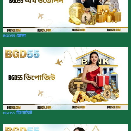
BGD55 তোলা
BGD55 ডিপোজিট