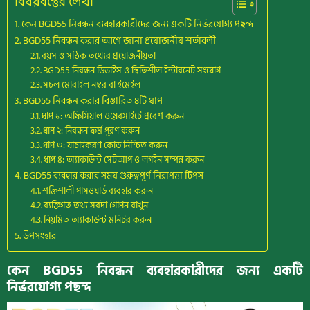
বিষয়বস্তুের লেখা
কেন BGD55 নিবন্ধন ব্যবহারকারীদের জন্য একটি নির্ভরযোগ্য পছন্দ
BGD55 নিবন্ধন করার আগে জানা প্রয়োজনীয় শর্তাবলী
বয়স ও সঠিক তথ্যের প্রয়োজনীয়তা
BGD55 নিবন্ধন ডিভাইস ও স্থিতিশীল ইন্টারনেট সংযোগ
সচল মোবাইল নম্বর বা ইমেইল
BGD55 নিবন্ধন করার বিস্তারিত ৪টি ধাপ
ধাপ ১: অফিসিয়াল ওয়েবসাইটে প্রবেশ করুন
ধাপ ২: নিবন্ধন ফর্ম পূরণ করুন
ধাপ ৩: যাচাইকরণ কোড নিশ্চিত করুন
ধাপ ৪: অ্যাকাউন্ট সেটআপ ও লগইন সম্পন্ন করুন
BGD55 ব্যবহার করার সময় গুরুত্বপূর্ণ নিরাপত্তা টিপস
শক্তিশালী পাসওয়ার্ড ব্যবহার করুন
ব্যক্তিগত তথ্য সর্বদা গোপন রাখুন
নিয়মিত অ্যাকাউন্ট মনিটর করুন
উপসংহার
কেন BGD55 নিবন্ধন ব্যবহারকারীদের জন্য একটি
নির্ভরযোগ্য পছন্দ