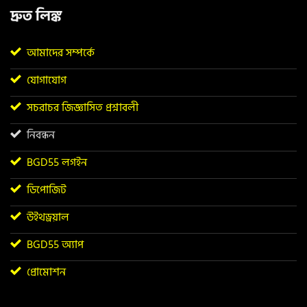
দ্রুত লিঙ্ক
আমাদের সম্পর্কে
যোগাযোগ
সচরাচর জিজ্ঞাসিত প্রশ্নাবলী
নিবন্ধন
BGD55 লগইন
ডিপোজিট
উইথড্রয়াল
BGD55 অ্যাপ
প্রোমোশন