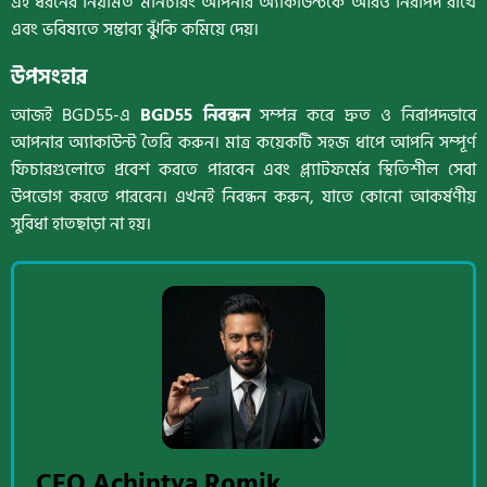
এই ধরনের নিয়মিত মনিটরিং আপনার অ্যাকাউন্টকে আরও নিরাপদ রাখে
এবং ভবিষ্যতে সম্ভাব্য ঝুঁকি কমিয়ে দেয়।
উপসংহার
আজই BGD55-এ
BGD55 নিবন্ধন
সম্পন্ন করে দ্রুত ও নিরাপদভাবে
আপনার অ্যাকাউন্ট তৈরি করুন। মাত্র কয়েকটি সহজ ধাপে আপনি সম্পূর্ণ
ফিচারগুলোতে প্রবেশ করতে পারবেন এবং প্ল্যাটফর্মের স্থিতিশীল সেবা
উপভোগ করতে পারবেন। এখনই নিবন্ধন করুন, যাতে কোনো আকর্ষণীয়
সুবিধা হাতছাড়া না হয়।
CEO Achintya Romik