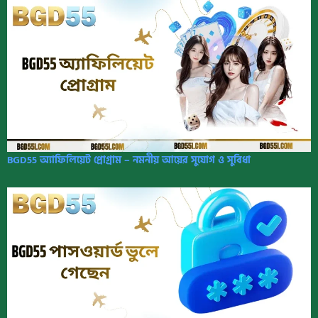
BGD55 অ্যাফিলিয়েট প্রোগ্রাম – নমনীয় আয়ের সুযোগ ও সুবিধা