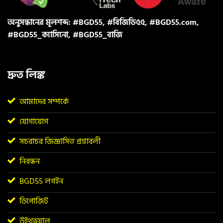
অনুসন্ধানের মূলশব্দ: #BGD55, #বিজিডি৫৫, #BGD55.com,
#BGD55_ক্যাসিনো, #BGD55_বাজি
দ্রুত লিঙ্ক
আমাদের সম্পর্কে
যোগাযোগ
সচরাচর জিজ্ঞাসিত প্রশ্নাবলী
নিবন্ধন
BGD55 লগইন
ডিপোজিট
উইথড্রয়াল