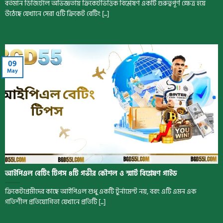
বর্তমান ডিজিটাল অভিজ্ঞতায় ক্রিকেটভিত্তিক বিশ্লেষণ একটি গুরুত্বপূর্ণ ক্ষেত্র হয়ে
উঠেছে যেখানে সেরা ৫টি ক্রিকেট বেটিং [...]
09
May
আইপিএল বেটিং টিপস 8টি গভীর কৌশল ও স্মার্ট বিশ্লেষণ গাইড
ক্রিকেটপ্রেমীদের কাছে আইপিএল শুধু একটি টুর্নামেন্ট নয়, বরং এটি এমন এক
গতিশীল প্রতিযোগিতা যেখানে প্রতিটি [...]