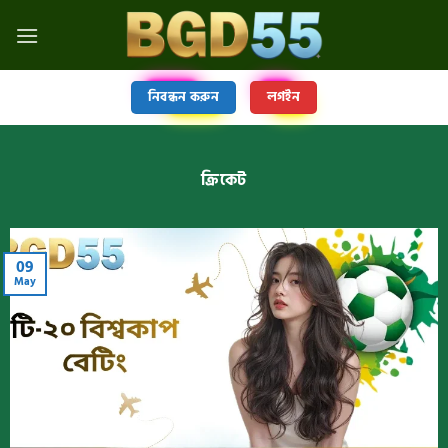
নিবন্ধন করুন
লগইন
ক্রিকেট
09
May