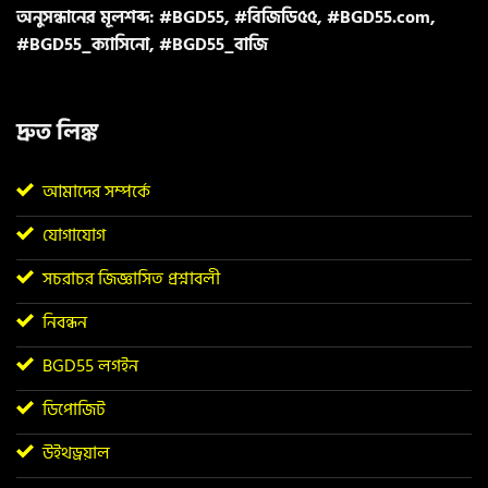
অনুসন্ধানের মূলশব্দ: #BGD55, #বিজিডি৫৫, #BGD55.com,
#BGD55_ক্যাসিনো, #BGD55_বাজি
দ্রুত লিঙ্ক
আমাদের সম্পর্কে
যোগাযোগ
সচরাচর জিজ্ঞাসিত প্রশ্নাবলী
নিবন্ধন
BGD55 লগইন
ডিপোজিট
উইথড্রয়াল