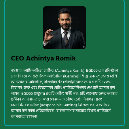
CEO Achintya Romik
নমস্কার, আমি অচিন্ত্য রোমিক (Achintya Romik), BGD55-এর প্রতিষ্ঠাতা
এবং সিইও। আন্তর্জাতিক আইগেমিং (iGaming) শিল্পে এক দশকেরও বেশি
অভিজ্ঞতার আলোকে, বাংলাদেশের খেলোয়াড়দের জন্য একটি ১০০%
নিরাপদ, স্বচ্ছ এবং বিশ্বমানের বেটিং প্ল্যাটফর্ম উপহার দেওয়াই আমার মূল
লক্ষ্য। BGD55 শুধুমাত্র একটি গেমিং সাইট নয়; এটি খেলোয়াড়দের আস্থার
প্রতীক। আপনাদের দ্রুততম লেনদেন, সর্বোচ্চ ডেটা নিরাপত্তা এবং
রেসপনসিবল গেমিং (Responsible Gaming) নিশ্চিত করতে আমি ও
আমার দল সর্বদা প্রতিশ্রুতিবদ্ধ। বাংলাদেশের সবচেয়ে বিশ্বস্ত প্ল্যাটফর্মে
আপনাকে স্বাগতম।