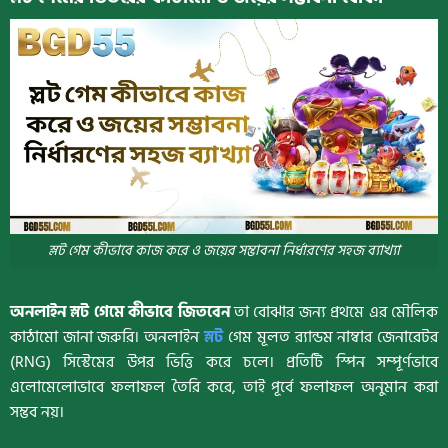
স্লট গেম কীভাবে কাজ করে ও জয়ের সম্ভাবনা নির্ধারণের সহজ ব্যাখ্যা
অনলাইন স্লট গেমে কীভাবে জিতবেন
তা বোঝার জন্য প্রথমে এর মৌলিক
কাঠামো জানা জরুরি। অনলাইন
স্লট
গেম মূলত র‍্যান্ডম নাম্বার জেনারেটর
(RNG) সিস্টেমের উপর ভিত্তি করে চলে। প্রতিটি স্পিন সম্পূর্ণভাবে
এলোমেলোভাবে ফলাফল তৈরি করে, তাই পূর্বে ফলাফল অনুমান করা
সম্ভব নয়।