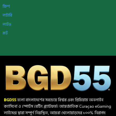
ফিশ
লটারি
লাইভ
স্লট
BGD55
হলো বাংলাদেশের সবচেয়ে বিশ্বস্ত এবং প্রিমিয়াম অনলাইন
ক্যাসিনো ও স্পোর্টস বেটিং প্ল্যাটফর্ম। আন্তর্জাতিক Curaçao eGaming
লাইসেন্স দ্বারা সম্পূর্ণ নিয়ন্ত্রিত, আমরা খেলোয়াড়দের ১০০% নিরাপদ