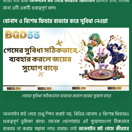
করে। তাই যারা
অনলাইন স্লট গেমে কীভাবে জিতবেন
জানতে চান, তাদের
জন্য এটি একটি গুরুত্বপূর্ণ ধাপ।
বোনাস ও বিশেষ ফিচার ব্যবহার করে সুবিধা নেওয়া
গেমের সুবিধা সঠিকভাবে ব্যবহার করলে জয়ের সুযোগ বাড়ে
অনলাইন স্লট গেমে শুধু স্পিন করাই নয়, বিভিন্ন বোনাস ও বিশেষ ফিচারও
গুরুত্বপূর্ণ ভূমিকা রাখে। অনেক খেলোয়াড় এই সুযোগগুলো ঠিকভাবে
ব্যবহার না করায় সম্ভাব্য লাভ হারায়। তাই
অনলাইন স্লট গেমে কীভাবে