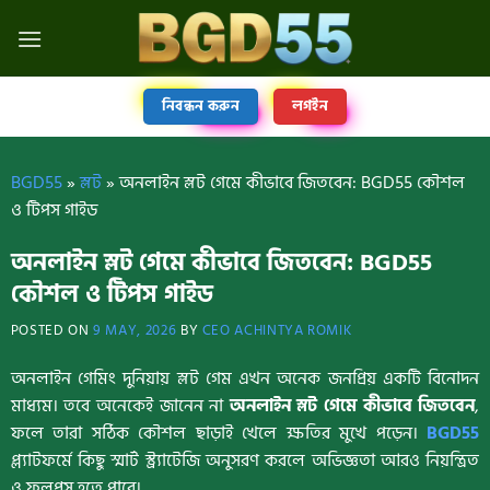
নিবন্ধন করুন
লগইন
BGD55
»
স্লট
»
অনলাইন স্লট গেমে কীভাবে জিতবেন: BGD55 কৌশল
ও টিপস গাইড
অনলাইন স্লট গেমে কীভাবে জিতবেন: BGD55
কৌশল ও টিপস গাইড
POSTED ON
9 MAY, 2026
BY
CEO ACHINTYA ROMIK
অনলাইন গেমিং দুনিয়ায় স্লট গেম এখন অনেক জনপ্রিয় একটি বিনোদন
মাধ্যম। তবে অনেকেই জানেন না
অনলাইন স্লট গেমে কীভাবে জিতবেন
,
ফলে তারা সঠিক কৌশল ছাড়াই খেলে ক্ষতির মুখে পড়েন।
BGD55
প্ল্যাটফর্মে কিছু স্মার্ট স্ট্র্যাটেজি অনুসরণ করলে অভিজ্ঞতা আরও নিয়ন্ত্রিত
ও ফলপ্রসূ হতে পারে।