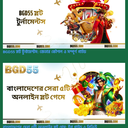
BGD55 স্লট টুর্নামেন্টস: জেতার কৌশল ও সম্পূর্ণ গাইড
বাংলাদেশের সেরা ৫টি অনলাইন স্লট গেম: টপ গাইড ও রিভিউ