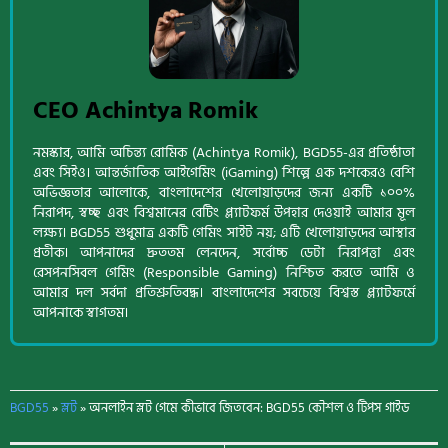
CEO Achintya Romik
নমস্কার, আমি অচিন্ত্য রোমিক (Achintya Romik), BGD55-এর প্রতিষ্ঠাতা
এবং সিইও। আন্তর্জাতিক আইগেমিং (iGaming) শিল্পে এক দশকেরও বেশি
অভিজ্ঞতার আলোকে, বাংলাদেশের খেলোয়াড়দের জন্য একটি ১০০%
নিরাপদ, স্বচ্ছ এবং বিশ্বমানের বেটিং প্ল্যাটফর্ম উপহার দেওয়াই আমার মূল
লক্ষ্য। BGD55 শুধুমাত্র একটি গেমিং সাইট নয়; এটি খেলোয়াড়দের আস্থার
প্রতীক। আপনাদের দ্রুততম লেনদেন, সর্বোচ্চ ডেটা নিরাপত্তা এবং
রেসপনসিবল গেমিং (Responsible Gaming) নিশ্চিত করতে আমি ও
আমার দল সর্বদা প্রতিশ্রুতিবদ্ধ। বাংলাদেশের সবচেয়ে বিশ্বস্ত প্ল্যাটফর্মে
আপনাকে স্বাগতম।
BGD55
»
স্লট
»
অনলাইন স্লট গেমে কীভাবে জিতবেন: BGD55 কৌশল ও টিপস গাইড