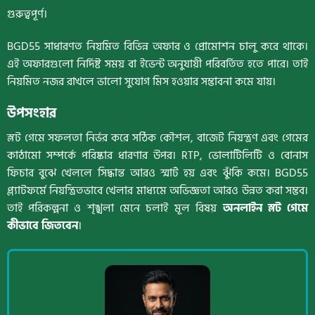
গুরুত্বপূর্ণ।
BGD55 সাধারণত নিয়মিত বিভিন্ন অফার ও প্রোমোশন চালু করে থাকে।
এই অফারগুলো নির্দিষ্ট সময় বা ইভেন্ট অনুযায়ী পরিবর্তিত হতে পারে। তাই
নিয়মিত নজর রাখলে ভালো সুযোগ মিস হওয়ার সম্ভাবনা কমে যায়।
উপসংহার
স্লট গেমে সফলতা নির্ভর করে সঠিক কৌশল, বাজেট নিয়ন্ত্রণ এবং গেমের
কাঠামো সম্পর্কে পরিষ্কার ধারণার উপর। RTP, ভোলাটিলিটি ও বোনাস
ফিচার বুঝে খেললে সিদ্ধান্ত আরও স্মার্ট হয় এবং ঝুঁকি কমে। BGD55
প্ল্যাটফর্মে নিয়ন্ত্রিতভাবে খেলার মাধ্যমে অভিজ্ঞতা আরও উন্নত করা সম্ভব।
তাই পরিকল্পনা ও শৃঙ্খলা মেনে চলাই মূল বিষয়
অনলাইন স্লট গেমে
কীভাবে জিতবেন
।