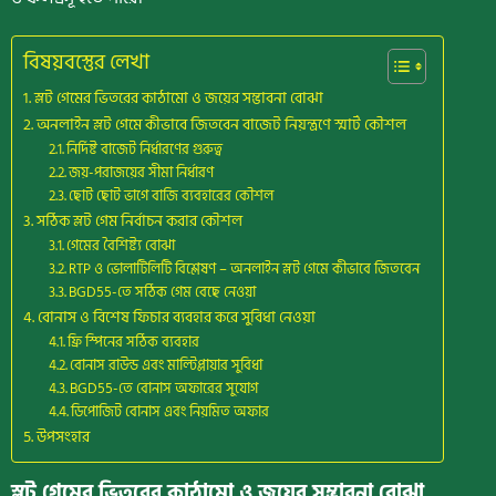
বিষয়বস্তুের লেখা
স্লট গেমের ভিতরের কাঠামো ও জয়ের সম্ভাবনা বোঝা
অনলাইন স্লট গেমে কীভাবে জিতবেন বাজেট নিয়ন্ত্রণে স্মার্ট কৌশল
নির্দিষ্ট বাজেট নির্ধারণের গুরুত্ব
জয়-পরাজয়ের সীমা নির্ধারণ
ছোট ছোট ভাগে বাজি ব্যবহারের কৌশল
সঠিক স্লট গেম নির্বাচন করার কৌশল
গেমের বৈশিষ্ট্য বোঝা
RTP ও ভোলাটিলিটি বিশ্লেষণ – অনলাইন স্লট গেমে কীভাবে জিতবেন
BGD55-তে সঠিক গেম বেছে নেওয়া
বোনাস ও বিশেষ ফিচার ব্যবহার করে সুবিধা নেওয়া
ফ্রি স্পিনের সঠিক ব্যবহার
বোনাস রাউন্ড এবং মাল্টিপ্লায়ার সুবিধা
BGD55-তে বোনাস অফারের সুযোগ
ডিপোজিট বোনাস এবং নিয়মিত অফার
উপসংহার
স্লট গেমের ভিতরের কাঠামো ও জয়ের সম্ভাবনা বোঝা