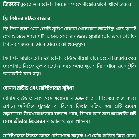
জিতবেন
বুঝতে হলে বোনাস সিস্টেম সম্পর্কে পরিষ্কার ধারণা থাকা জরুরি।
ফ্রি স্পিনের সঠিক ব্যবহার
ফ্রি স্পিন হলো এমন একটি সুবিধা যেখানে খেলোয়াড় অতিরিক্ত খরচ ছাড়াই
গেম খেলতে পারে। এটি অনেক সময় বড় জয়ের সুযোগ তৈরি করে। তাই ফ্রি
স্পিনের শর্তগুলো ভালোভাবে বোঝা গুরুত্বপূর্ণ।
ফ্রি স্পিন সাধারণত নির্দিষ্ট বোনাস রাউন্ডে পাওয়া যায়। এগুলো ব্যবহার করে
খেলোয়াড় নিজের মূল বাজেট না খরচ করেও সুযোগ নিতে পারে। এতে ঝুঁকি
অনেকটাই কমে যায়।
বোনাস রাউন্ড এবং মাল্টিপ্লায়ার সুবিধা
বোনাস রাউন্ড অনেক গেমে সবচেয়ে লাভজনক অংশ হিসেবে কাজ করে।
এখানে অতিরিক্ত পুরস্কার বা বিশেষ ফিচার সক্রিয় হয়। এটি জয়ের
সম্ভাবনাকে উল্লেখযোগ্যভাবে বাড়াতে পারে, বিশেষ করে যারা
অনলাইন স্লট
গেমে কীভাবে জিতবেন
ভালোভাবে বুঝে খেলেন।
মাল্টিপ্লায়ার ফিচার জয়ের পরিমাণকে কয়েক গুণ পর্যন্ত বাড়িয়ে দিতে পারে।